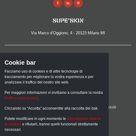
Via Marco d’Oggiono, 4 - 20123 Milano MI
TEL.
Cookie bar
02 8373925
Facciamo uso di cookies e di altre tecnologie di
EMAIL
tracciamento per migliorare la vostra esperienza e per
analizzare il traffico del nostro sito web.
info@superskin.it
Per maggiori informazioni vi invitiamo a consultare la nostra
ORARI SHOWROOM
Politica sulla privacy
.
lunedì: 15,00 - 19,00
martedì, mercoledì, giovedì, venerdì: 09,00 - 13,00 /15,00 - 19,00
Cliccando su "Accetta" acconsentite alla raccolta dei dati.
sabato: 09,00 - 13,00
Potete modificare in ogni momento le
impostazioni relative
Parcheggio gratuito in via Ariberto
ai cookies
e rifiutarli, tranne quelli funzionali strettamente
necessari.
SOCIO FONDATORE