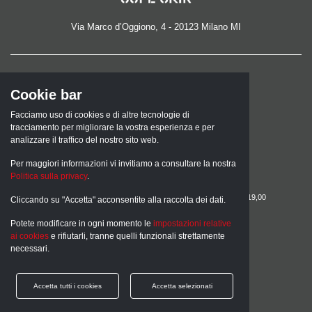
Via Marco d’Oggiono, 4 - 20123 Milano MI
TEL.
Cookie bar
02 8373925
Facciamo uso di cookies e di altre tecnologie di
EMAIL
tracciamento per migliorare la vostra esperienza e per
analizzare il traffico del nostro sito web.
info@superskin.it
Per maggiori informazioni vi invitiamo a consultare la nostra
ORARI SHOWROOM
Politica sulla privacy
.
lunedì: 15,00 - 19,00
martedì, mercoledì, giovedì, venerdì: 09,00 - 13,00 /15,00 - 19,00
Cliccando su "Accetta" acconsentite alla raccolta dei dati.
sabato: 09,00 - 13,00
Potete modificare in ogni momento le
impostazioni relative
Parcheggio gratuito in via Ariberto
ai cookies
e rifiutarli, tranne quelli funzionali strettamente
necessari.
SOCIO FONDATORE
Accetta tutti i cookies
Accetta selezionati