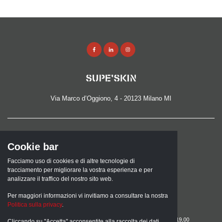
Via Marco d’Oggiono, 4 - 20123 Milano MI
TEL.
Cookie bar
02 8373925
Facciamo uso di cookies e di altre tecnologie di
EMAIL
tracciamento per migliorare la vostra esperienza e per
analizzare il traffico del nostro sito web.
info@superskin.it
Per maggiori informazioni vi invitiamo a consultare la nostra
ORARI SHOWROOM
Politica sulla privacy
.
lunedì: 15,00 - 19,00
martedì, mercoledì, giovedì, venerdì: 09,00 - 13,00 /15,00 - 19,00
Cliccando su "Accetta" acconsentite alla raccolta dei dati.