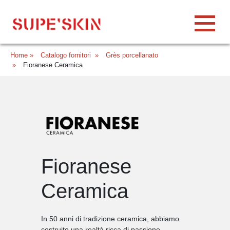
Home
»
Catalogo fornitori
»
Grès porcellanato
»
Fioranese Ceramica
Fioranese
Ceramica
In 50 anni di tradizione ceramica, abbiamo
costruito una realtà ricca di passione,