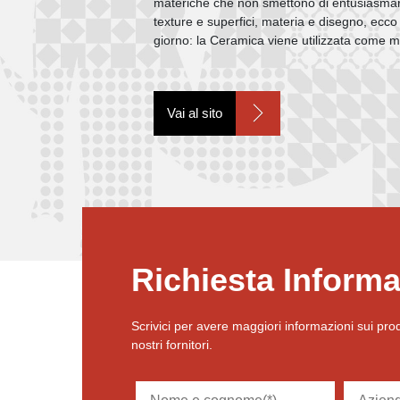
materiche che non smettono di entusiasmarc
texture e superfici, materia e disegno, ecc
giorno: la Ceramica viene utilizzata come
Vai al sito
Richiesta Informa
Scrivici per avere maggiori informazioni sui prod
nostri fornitori.