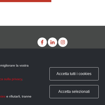
migliorare la vostra
Via Marco d’Oggiono, 4 - 20123 Milano MI
Accetta tutti i cookies
ica sulla privacy
.
ORARI
lunedì: 15,00 - 19,00
SHOWROOM
martedì, mercoledì, giovedì, venerdì: 09,
Accetta selezionati
sabato: 09,00 - 13,00
kies
e rifiutarli, tranne
Parcheggio gratuito in via Ariberto