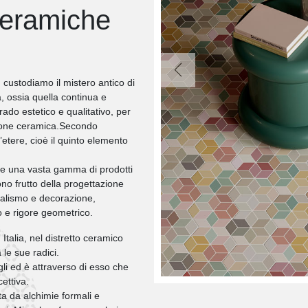
ceramiche
Previous
ustodiamo il mistero antico di
, ossia quella continua e
rado estetico e qualitativo, per
sione ceramica.Secondo
l’etere, cioè il quinto elemento
re una vasta gamma di prodotti
ono frutto della progettazione
malismo e decorazione,
o e rigore geometrico.
Italia, nel distretto ceramico
le sue radici.
li ed è attraverso di esso che
ettiva.
ta da alchimie formali e